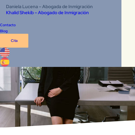
Daniela Lucena – Abogada de Inmigración
Khalid Shekib – Abogado de Inmigración
Contacto
Blog
Cita