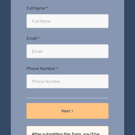
Full Name *
Email *
Phone Number *
Next >
After submitting this form, you’ll be