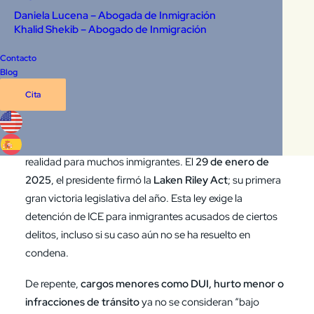
permanente legal que llevaba 20 años viviendo en
Daniela Lucena – Abogada de Inmigración
Estados Unidos, fue detenido en una parada de tráfico
Khalid Shekib – Abogado de Inmigración
en Texas. Su “delito”? No usar el cinturón de seguridad.
Esa infracción menor lo puso en contacto con la policía
Contacto
Blog
local y poco después, con ICE. Bajo la nueva
Laken Riley
Act
, ICE lo detuvo de inmediato e inició procesos de
Cita
deportación, aun sin una condena criminal.
Este escenario ya no es una excepción: es la dura nueva
realidad para muchos inmigrantes. El
29 de enero de
2025
, el presidente firmó la
Laken Riley Act
; su primera
gran victoria legislativa del año. Esta ley exige la
detención de ICE para inmigrantes acusados de ciertos
delitos, incluso si su caso aún no se ha resuelto en
condena.
De repente,
cargos menores como DUI, hurto menor o
infracciones de tránsito
ya no se consideran “bajo