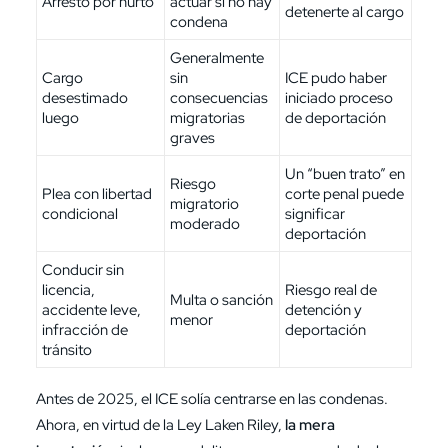
Arresto por hurto
actuar si no hay
detenerte al cargo
condena
Generalmente
Cargo
sin
ICE pudo haber
desestimado
consecuencias
iniciado proceso
luego
migratorias
de deportación
graves
Un “buen trato” en
Riesgo
Plea con libertad
corte penal puede
migratorio
condicional
significar
moderado
deportación
Conducir sin
licencia,
Riesgo real de
Multa o sanción
accidente leve,
detención y
menor
infracción de
deportación
tránsito
Antes de 2025, el ICE solía centrarse en las condenas.
Ahora, en virtud de la Ley Laken Riley,
la mera