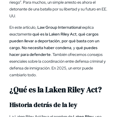
riesgo”. Para muchos, un simple arresto es ahora el
detonante de una batalla por su libertad y su futuro en EE.
UU.
En este artículo,
Law Group International
explica
exactamente
qué es la Laken Riley Act
,
qué cargos
pueden llevar a deportación
,
por qué basta con un
cargo. No necesita haber condena
, y
qué puedes
hacer para defenderte
. También ofrecemos consejos
esenciales sobre la coordinación entre defensa criminal y
defensa de inmigración. En 2025, un error puede
cambiarlo todo.
¿Qué es la Laken Riley Act?
Historia detrás de la ley
La Laken Riley Act lleva el nombre de
Laken Riley
, una